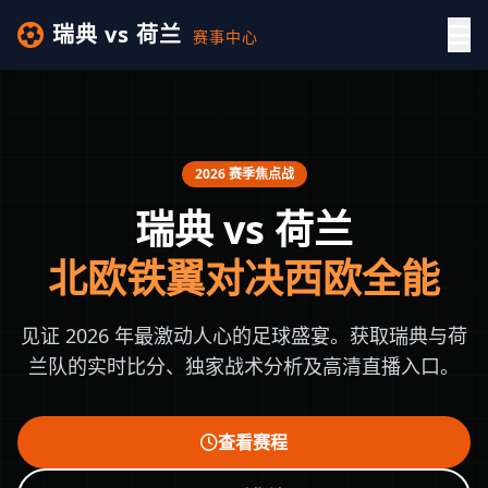
瑞典 vs 荷兰
赛事中心
2026 赛季焦点战
瑞典 vs 荷兰
北欧铁翼对决西欧全能
见证 2026 年最激动人心的足球盛宴。获取瑞典与荷
兰队的实时比分、独家战术分析及高清直播入口。
查看赛程