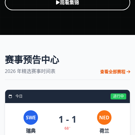
观看集锦
赛事预告中心
2026 年精选赛事时间表
查看全部赛程
今日
进行中
1 - 1
SWE
NED
68'
瑞典
荷兰