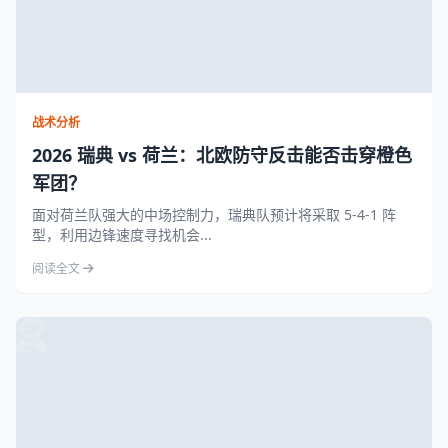
战术分析
2026 瑞典 vs 荷兰：北欧防守反击能否击穿橙色
军团？
面对荷兰队强大的中场控制力，瑞典队预计将采取 5-4-1 阵
型，利用边锋速度寻找机会...
阅读全文