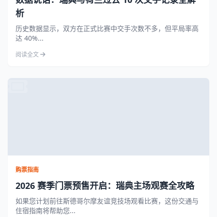
析
历史数据显示，双方在正式比赛中交手次数不多，但平局率高
达 40%...
阅读全文
购票指南
2026 赛季门票预售开启：瑞典主场观赛全攻略
如果您计划前往斯德哥尔摩友谊竞技场观看比赛，这份交通与
住宿指南将帮助您...