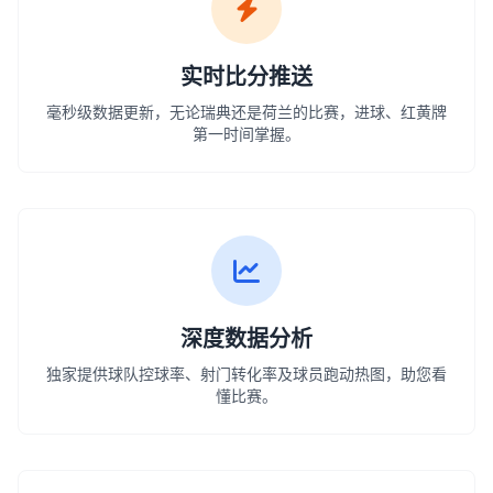
实时比分推送
毫秒级数据更新，无论瑞典还是荷兰的比赛，进球、红黄牌
第一时间掌握。
深度数据分析
独家提供球队控球率、射门转化率及球员跑动热图，助您看
懂比赛。